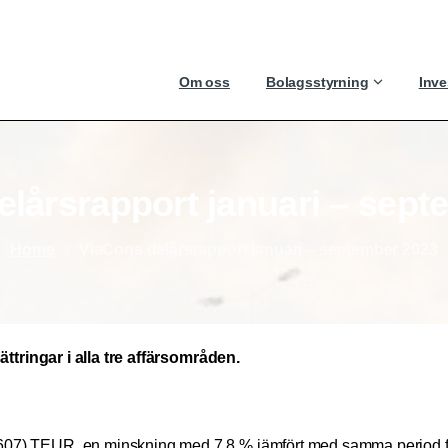
Om oss
Bolagsstyrning
Inve
elårsrapport
januari
–
sept
Home
ViaCons delårsrapport januari – september 2023
ättringar i alla tre affärsområden.
607) TEUR, en minskning med 7,8 % jämfört med samma period före