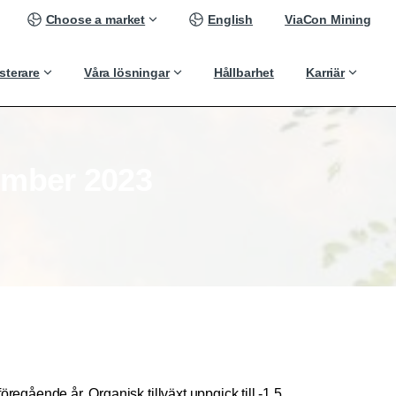
Choose a market
English
ViaCon Mining
sterare
Våra lösningar
Hållbarhet
Karriär
ember
2023
gående år. Organisk tillväxt uppgick till -1,5