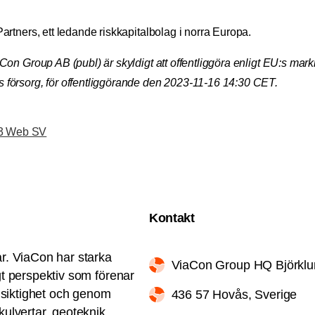
rtners, ett ledande riskkapitalbolag i norra Europa.
on Group AB (publ) är skyldigt att offentliggöra enligt EU:s ma
försorg, för offentliggörande den 2023-11-16 14:30 CET.
23 Web SV
Kontakt
ar. ViaCon har starka
ViaCon Group HQ Björkl
gt perspektiv som förenar
ngsiktighet och genom
436 57 Hovås, Sverige
kulvertar, geoteknik