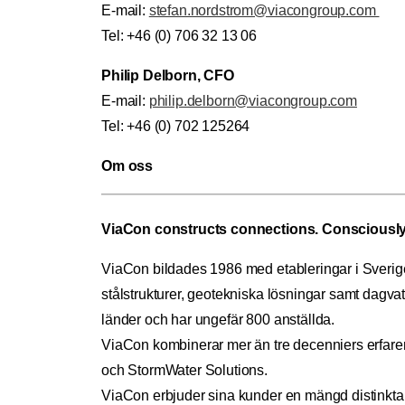
E-mail:
stefan.nordstrom@viacongroup.com
Tel: +46 (0) 706 32 13 06
Philip Delborn, CFO
E-mail:
philip.delborn@viacongroup.com
Tel: +46 (0) 702 125264
Om oss
ViaCon constructs connections. Consciously
ViaCon bildades 1986 med etableringar i Sverig
stålstrukturer, geotekniska lösningar samt dagv
länder och har ungefär 800 anställda.
ViaCon kombinerar mer än tre decenniers erfaren
och StormWater Solutions.
ViaCon erbjuder sina kunder en mängd distinkta, vi