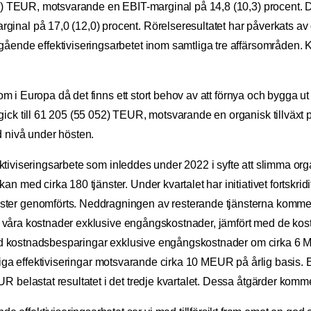
41) TEUR, motsvarande en EBIT-marginal på 14,8 (10,3) procent. Det
inal på 17,0 (12,0) procent. Rörelseresultatet har påverkats a
ende effektiviseringsarbetet inom samtliga tre affärsområden. Kva
t om i Europa då det finns ett stort behov av att förnya och bygga u
ick till 61 205 (55 052) TEUR, motsvarande en organisk tillväxt på
d nivå under hösten.
fektiviseringsarbete som inleddes under 2022 i syfte att slimma organ
n med cirka 180 tjänster. Under kvartalet har initiativet fortskri
ter genomförts. Neddragningen av resterande tjänsterna kommer a
erat våra kostnader exklusive engångskostnader, jämfört med de ko
a med kostnadsbesparingar exklusive engångskostnader om cirka 6 
thålliga effektiviseringar motsvarande cirka 10 MEUR på årlig basis. 
 belastat resultatet i det tredje kvartalet. Dessa åtgärder komme