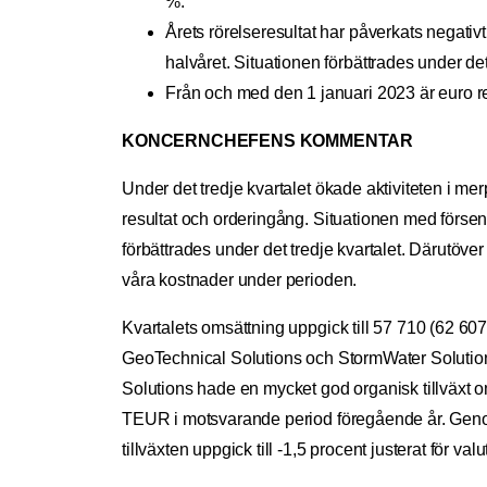
%.
Årets rörelseresultat har påverkats negativ
halvåret. Situationen förbättrades under det
Från och med den 1 januari 2023 är euro r
KONCERNCHEFENS KOMMENTAR
Under det tredje kvartalet ökade aktiviteten i m
resultat och orderingång. Situationen med försen
förbättrades under det tredje kvartalet. Därutöver 
våra kostnader under perioden.
Kvartalets omsättning uppgick till 57 710 (62 60
GeoTechnical Solutions och StormWater Solutions,
Solutions hade en mycket god organisk tillväxt o
TEUR i motsvarande period föregående år. Genom
tillväxten uppgick till -1,5 procent justerat för va