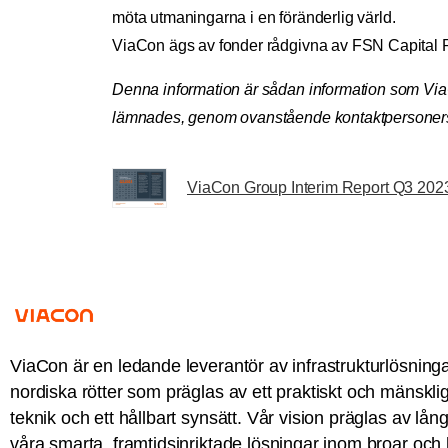
möta utmaningarna i en föränderlig värld.
ViaCon ägs av fonder rådgivna av FSN Capital Pa
Denna information är sådan information som ViaC
lämnades, genom ovanstående kontaktpersoners 
ViaCon Group Interim Report Q3 20
ViaCon är en ledande leverantör av infrastrukturlösning
nordiska rötter som präglas av ett praktiskt och mänskli
teknik och ett hållbart synsätt. Vår vision präglas av lå
våra smarta, framtidsinriktade lösningar inom broar och 