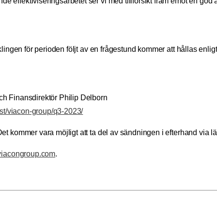
ffektiviseringsarbetet ser vi med tillförsikt fram emot en god a
lingen för perioden följt av en frågestund kommer att hållas enligt
h Finansdirektör Philip Delborn
ast/viacon-group/q3-2023/
t kommer vara möjligt att ta del av sändningen i efterhand via l
iacongroup.com
.