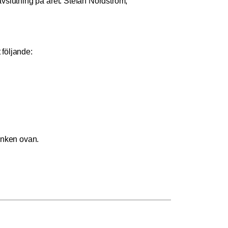
vslutning på året. Stefan Nordström,
 följande:
änken ovan.