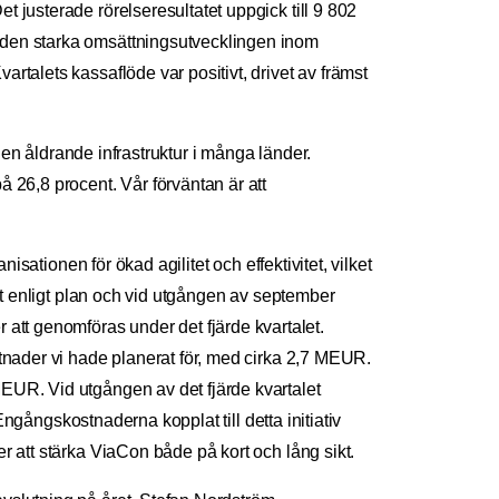
 justerade rörelseresultatet uppgick till 9 802
v den starka omsättningsutvecklingen inom
rtalets kassaflöde var positivt, drivet av främst
t en åldrande infrastruktur i många länder.
 26,8 procent. Vår förväntan är att
isationen för ökad agilitet och effektivitet, vilket
dit enligt plan och vid utgången av september
tt genomföras under det fjärde kvartalet.
stnader vi hade planerat för, med cirka 2,7 MEUR.
MEUR. Vid utgången av det fjärde kvartalet
Engångskostnaderna kopplat till detta initiativ
r att stärka ViaCon både på kort och lång sikt.