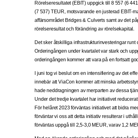
Rörelseresultatet (EBIT) uppgick till 8 557 (6 4
(7 537) TEUR, motsvarande en justerad EBIT-marg
affärsområdet Bridges & Culverts samt av det pågå
rörelseresultat och förändring av rörelsekapital.
Det sker åtskilliga infrastrukturinvesteringar run
Orderingången under kvartalet var stark och uppg
orderingången kommer att vara på en fortsatt go
I juni tog vi beslut om en intensifiering av det ef
innebär att ViaCon kommer att minska arbetsstyrka
hade neddragningen av merparten av dessa tjäns
Under det tredje kvartalet har initiativet reduc
För helåret 2023 förväntas initiativet att bidr
förväntar vi oss att detta initiativ resulterar i u
förväntas uppgå till 2,5-3,0 MEUR, varav 1,2 MEUR