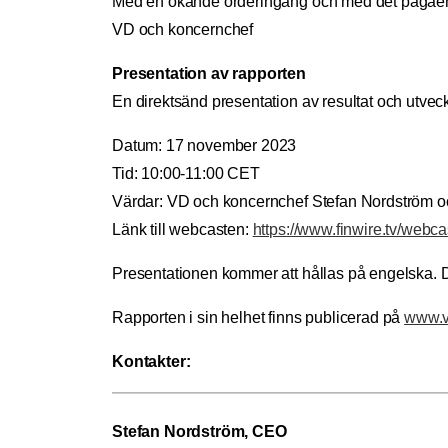
Med en ökande orderingång och med det pågående e
VD och koncernchef
Presentation av rapporten
En direktsänd presentation av resultat och utveck
Datum: 17 november 2023
Tid: 10:00-11:00 CET
Värdar: VD och koncernchef Stefan Nordström oc
Länk till webcasten:
https://www.finwire.tv/webc
Presentationen kommer att hållas på engelska. De
Rapporten i sin helhet finns publicerad på
www.v
Kontakter:
Stefan Nordström, CEO