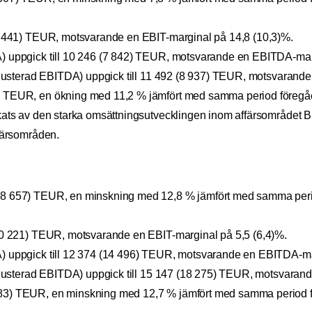
 (6 441) TEUR, motsvarande en EBIT-marginal på 14,8 (10,3)%.
A) uppgick till 10 246 (7 842) TEUR, motsvarande en EBITDA-mar
r (justerad EBITDA) uppgick till 11 492 (8 937) TEUR, motsvaran
) TEUR, en ökning med 11,2 % jämfört med samma period föregående
erkats av den starka omsättningsutvecklingen inom affärsområdet 
ffärsområden.
58 657) TEUR, en minskning med 12,8 % jämfört med samma period 
 (10 221) TEUR, motsvarande en EBIT-marginal på 5,5 (6,4)%.
A) uppgick till 12 374 (14 496) TEUR, motsvarande en EBITDA-ma
r (justerad EBITDA) uppgick till 15 147 (18 275) TEUR, motsvara
83) TEUR, en minskning med 12,7 % jämfört med samma period före