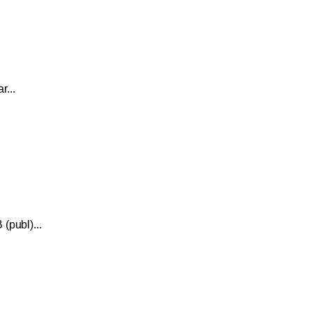
n
ar
...
 (publ)
...