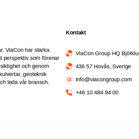
Kontakt
ar. ViaCon har starka
ViaCon Group HQ Björkl
gt perspektiv som förenar
ngsiktighet och genom
436 57 Hovås, Sverige
kulvertar, geoteknik
info@viacongroup.com
ch leda vår bransch.
+46 10 484 94 00