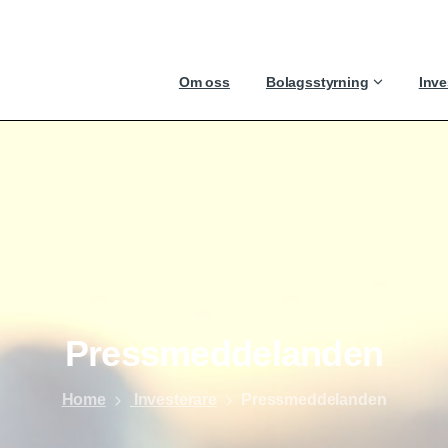
Om oss
Bolagsstyrning
Inve
Pressmeddelanden
Home
Investerare
Pressmeddelanden