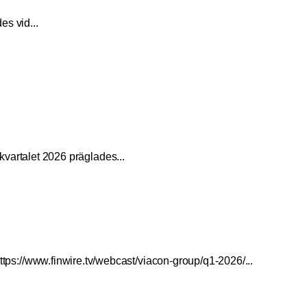
des vid
...
rtalet 2026 präglades
...
tps://www.finwire.tv/webcast/viacon-group/q1-2026/
...