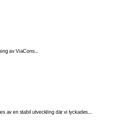
jning av ViaCons
...
n stabil utveckling där vi lyckades
...