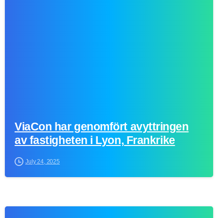
-
ViaCon har genomfört avyttringen
av fastigheten i Lyon, Frankrike
July 24, 2025