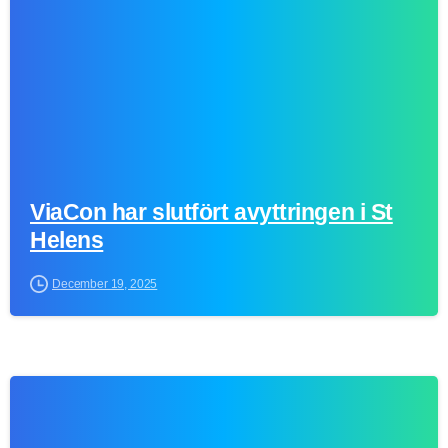
ViaCon har slutfört avyttringen i St
Helens
December 19, 2025
-