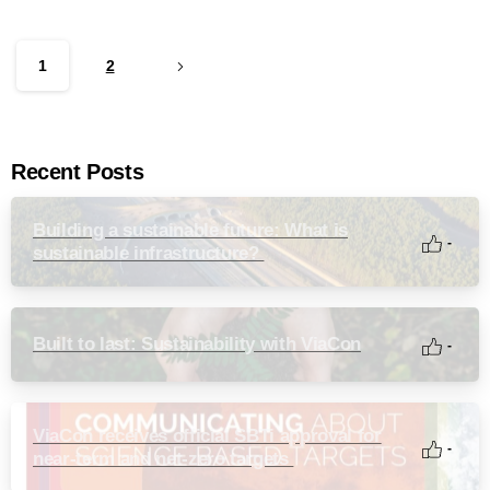
1
2
Recent Posts
Building a sustainable future: What is
-
sustainable infrastructure?
Built to last: Sustainability with ViaCon
-
ViaCon receives official SBTi approval for
-
near-term and net-zero targets