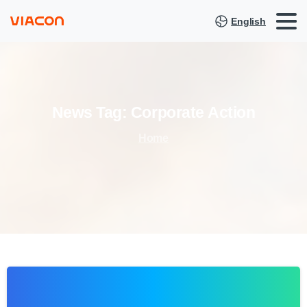
English
News
Tag:
Corporate
Action
Home
-