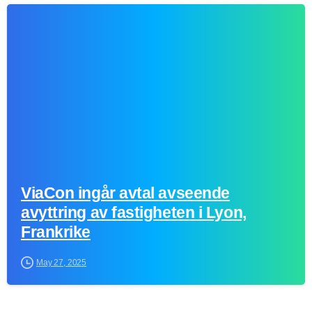
-
ViaCon ingår avtal avseende
avyttring av fastigheten i Lyon,
Frankrike
May 27, 2025